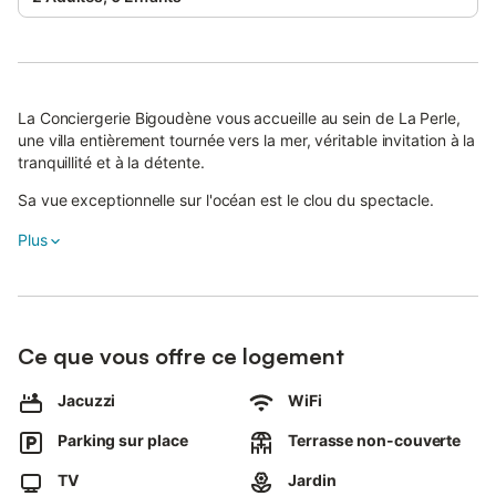
La Conciergerie Bigoudène vous accueille au sein de La Perle,
une villa entièrement tournée vers la mer, véritable invitation à la
tranquillité et à la détente.
Sa vue exceptionnelle sur l'océan est le clou du spectacle.
La maison dispose de 3 chambres, dont 2 avec vue mer, et peut
Plus
accueillir jusqu'à 6 personnes.
Située entre le port (400 m) et les plages (300 m), elle offre un
cadre idéal pour se ressourcer grâce à sa vue imprenable, son
jacuzzi extérieur et son terrain de pétanque.
Ce que vous offre ce logement
En été, profitez de la grande terrasse avec vue mer à 180°, des
Jacuzzi
WiFi
magnifiques couchers de soleil, du spa extérieur et du terrain de
pétanque.
Parking sur place
Terrasse non-couverte
Pour les journées pluvieuses ou les soirées d'hiver, détendez-
TV
Jardin