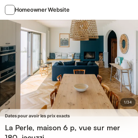
Photos
Équipements
Avis des voyageurs
Homeowner Website
1
/
34
Dates pour avoir les prix exacts
La Perle, maison 6 p, vue sur mer
180, jacuzzi