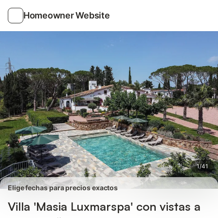
Fotos
Servicios
Valoraciones
Homeowner Website
1
/
41
Elige fechas para precios exactos
Villa 'Masia Luxmarspa' con vistas a