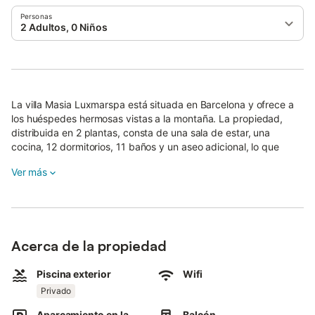
Personas
2 Adultos, 0 Niños
La villa Masia Luxmarspa está situada en Barcelona y ofrece a
los huéspedes hermosas vistas a la montaña. La propiedad,
distribuida en 2 plantas, consta de una sala de estar, una
cocina, 12 dormitorios, 11 baños y un aseo adicional, lo que
permite alojar hasta 28 personas.
Ver más
Entre los servicios adicionales se incluyen Wi-Fi de alta
velocidad (apto para videollamadas) con un espacio de trabajo,
televisión, aire acondicionado, ventilador, lavadora, toallas para
playa o piscina, así como libros y juguetes para niños. Además,
hay una mesa de ping-pong para su entretenimiento.
Acerca de la propiedad
También dispone de una cuna y 2 tronas.
Piscina exterior
Wifi
Este alojamiento vacacional cuenta con piscina privada, jardín,
Privado
varias terrazas, balcones, barbacoa, parque infantil y ducha
Aparcamiento en la
Balcón