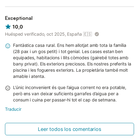
Exceptional
10,0
Huésped verificado, oct 2025, España
🇪🇸
Fantàstica casa rural. Ens hem allotjat amb tota la família
(28 pax i un gos petit) i tot genial. Les cases estan ben
equipades, habitacions i llits còmodes (gairebé totes amb
bany privat). Els exteriors preciosos. Els nostres preferits la
piscina i les fogueres exteriors. La propietària també molt
amable i atenta.
L’únic inconvenient és que l’aigua corrent no era potable,
però ens van deixar suficients garrafes d’aigua per a
consum i cuina per passar-hi tot el cap de setmana.
Traducir
Leer todos los comentarios