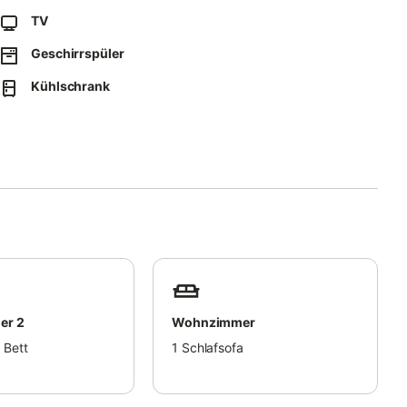
en.
TV
 bereit.
Geschirrspüler
aus sowie Parkmöglichkeiten an der Straße. Ein gemeinsamer
Kühlschrank
i Fahrräder nutzen.
che Verkehrsmittel sind in der Nähe. Veranstaltungen sind nicht
rgeschoss 220 cm mit Dachschrägen. Für Paare wird meist nur
e Haus.
 Inseln Sylt, Föhr, Amrum und Hooge.
er 2
Wohnzimmer
 Bett
1
Schlafsofa