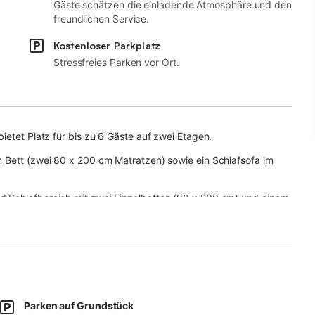
Gäste schätzen die einladende Atmosphäre und den
freundlichen Service.
Kostenloser Parkplatz
Stressfreies Parken vor Ort.
ietet Platz für bis zu 6 Gäste auf zwei Etagen.
m Bett (zwei 80 x 200 cm Matratzen) sowie ein Schlafsofa im
d Schlafbereich mit zwei Einzelbetten (90 x 200 cm) und einem
e eine voll ausgestattete Küche stehen Ihnen zur Verfügung.
fonie, Fernseher, Video-on-Demand, Waschmaschine, Babybett,
tücher.
estaltet.
emütlichen Sitzplätzen, Strandkorb, Fischteich und zwei
Parken auf Grundstück