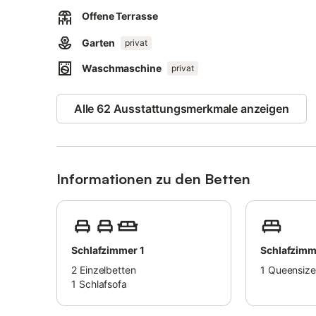
privaten, nicht überdachten Terrassen mit Sonnenschirm
Offene Terrasse
Ein gemeinschaftlicher Grill steht für Mahlzeiten im Freien
Garten
privat
Es gibt zwei gemeinschaftlich genutzte Parkplätze am H
Fahrradraum steht zur Verfügung, zudem können Sie zwe
Waschmaschine
privat
Ein Shuttle-Service zum Bahnhof wird angeboten, öffentli
gestattet.
Alle 62 Ausstattungsmerkmale anzeigen
Die Deckenhöhe im Erdgeschoss beträgt 192 cm, im Obe
das Erdgeschoss genutzt, ab drei Personen das gesamt
Die Küste ist 10 km entfernt, mit guter Anbindung zu den
Informationen zu den Betten
Schlafzimmer 1
Schlafzimm
2
Einzelbetten
1
Queensize
1
Schlafsofa