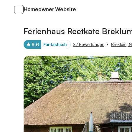
Homeowner Website
Bilder
Ausstattung
Bewertungen
Ferienhaus Reetkate Breklu
9,6
Fantastisch
32 Bewertungen
•
Breklum, N