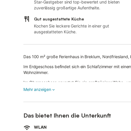
Star-Gastgeber sind top-bewertet und bieten
zuverlässig großartige Aufenthalte.
Gut ausgestattete Küche
Kochen Sie leckere Gerichte in einer gut
ausgestatteten Küche.
Das 100 m² große Ferienhaus in Breklum, Nordfriesland, b
Im Erdgeschoss befindet sich ein Schlafzimmer mit eine
Wohnzimmer.
Im Obergeschoss erwartet Sie ein großzügiger Wohn- un
weiteren Bett (80 x 200 cm). Zwei Bäder mit Dusche sowi
Mehr anzeigen
Zur Ausstattung gehören Highspeed-WLAN für Videotele
Hochstuhl, Spielzeug und Bücher für Kinder sowie Strand
Das Haus ist barrierefrei zugänglich und innen stufenlos g
Das bietet Ihnen die Unterkunft
Im Außenbereich genießen Sie einen großen Garten mit g
WLAN