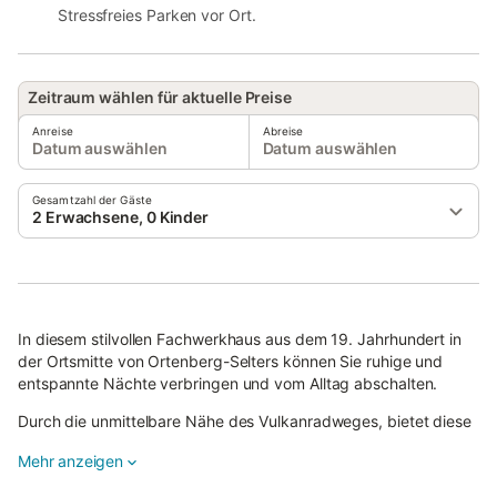
Stressfreies Parken vor Ort.
Zeitraum wählen für aktuelle Preise
Anreise
Abreise
Datum auswählen
Datum auswählen
Gesamtzahl der Gäste
2 Erwachsene, 0 Kinder
In diesem stilvollen Fachwerkhaus aus dem 19. Jahrhundert in
der Ortsmitte von Ortenberg-Selters können Sie ruhige und
entspannte Nächte verbringen und vom Alltag abschalten.
Durch die unmittelbare Nähe des Vulkanradweges, bietet diese
Unterkunft eine optimale Übernachtungsmöglichkeit für
Mehr anzeigen
Radfahrer, aber auch für andere Reisende in der Umgebung.