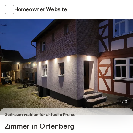
Bilder
Ausstattung
Bewertungen
Homeowner Website
1
/
18
Zeitraum wählen für aktuelle Preise
Zimmer in Ortenberg