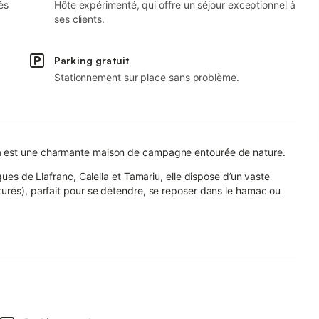
ès
Hôte expérimenté, qui offre un séjour exceptionnel à
ses clients.
Parking gratuit
Stationnement sur place sans problème.
a est une charmante maison de campagne entourée de nature.
ques de Llafranc, Calella et Tamariu, elle dispose d’un vaste
urés), parfait pour se détendre, se reposer dans le hamac ou
es et 2 animaux de compagnie (avec supplément). Par respect du
ans et les fêtes sont interdites.
e-salle à manger équipée (vaisselle, réfrigérateur, lave-
La salle de bain offre une douche à paroi vitrée, lave-linge, fer et