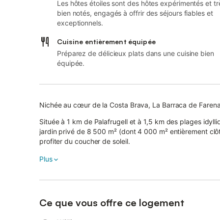
Les hôtes étoiles sont des hôtes expérimentés et tr
bien notés, engagés à offrir des séjours fiables et
exceptionnels.
Cuisine entièrement équipée
Préparez de délicieux plats dans une cuisine bien
équipée.
Nichée au cœur de la Costa Brava, La Barraca de Faren
Située à 1 km de Palafrugell et à 1,5 km des plages idylli
jardin privé de 8 500 m² (dont 4 000 m² entièrement clôt
profiter du coucher de soleil.
Plus
Ouverte toute l’année, elle accueille jusqu’à 4 personn
voisinage, la location n’est pas autorisée aux moins de 25 
La maison (60 m² + 15 m² de porche) comprend une cuisin
vaisselle, micro-ondes, cafetière, bouilloire, grille-pain). 
Ce que vous offre ce logement
sèche-cheveux.