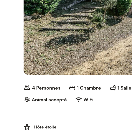
4 Personnes
1 Chambre
1 Sall
Animal accepté
WiFi
Hôte étoile