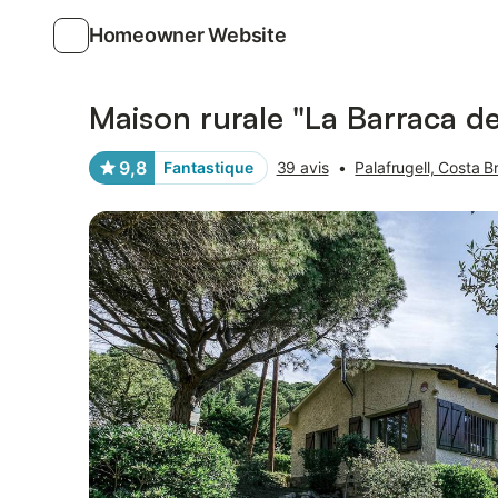
Homeowner Website
Photos
Équipements
Avis des voyageurs
Maison rurale "La Barraca de
9,8
Fantastique
39 avis
•
Palafrugell, Costa B