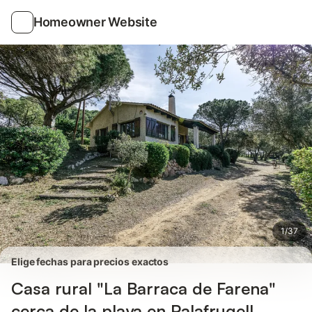
Fotos
Servicios
Valoraciones
Homeowner Website
1
/
37
Elige fechas para precios exactos
Casa rural "La Barraca de Farena"
cerca de la playa en Palafrugell