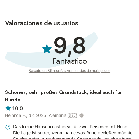
Visite también el Jardín Botánico de Cap Roig y el conjunto de
Sant Sebastià de la Guarda con espectaculares vistas a 170 m
sobre el nivel del mar. Maria y Santi le recibirán con los brazos
Valoraciones de usuarios
abiertos. ¡Bienvenidos a La Barraca de Farena!
9,8
Fantástico
Basado en 39 reseñas verificadas de huéspedes
Schönes, sehr großes Grundstück, ideal auch für
Hunde.
10,0
Heinrich F., dic 2025, Alemania
🇩🇪
Das kleine Häuschen ist ideal für zwei Personen mit Hund.
Die Lage ist super, wenn man etwas Ruhe genießen möchte.
So eine nette, zuvorkommende Gastgeberin, welche etwas