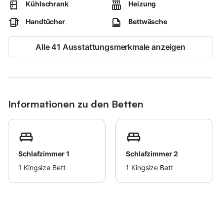
Das Rauchen und das Feiern von Veranstaltungen sind nicht
Kühlschrank
Heizung
gestattet.
Handtücher
Bettwäsche
Ein Skidepot ist vorhanden.
Die Unterkunft unterstützt Gäste bei der korrekten
Alle 41 Ausstattungsmerkmale anzeigen
Mülltrennung; weitere Informationen hierzu sind vor Ort
erhältlich.
Die Unterkunft ist mit licht- und wassersparenden Einrichtungen
ausgestattet.
Informationen zu den Betten
Eine Gepäckaufbewahrung ist verfügbar.
Zudem gibt es einen abschließbaren Raum für Fahrräder.
Schlafzimmer 1
Schlafzimmer 2
1
Kingsize Bett
1
Kingsize Bett