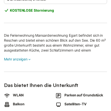
KOSTENLOSE Stornierung
Die Ferienwohnung Mansardenwohnung Egart befindet sich in
Reschen und bietet einen schönen Blick auf den See. Die 60 m²
große Unterkunft besteht aus einem Wohnzimmer, einer gut
ausgestatteten Küche, zwei Schlafzimmern und einem
Badezimmer und bietet Platz für bis zu vier Personen.
Mehr anzeigen
Zur Ausstattung gehört außerdem Highspeed-WLAN, das auch
für Videoanrufe geeignet ist. Ein Babybett ist ebenfalls
vorhanden.
Das Ferienhaus verfügt über einen privaten Balkon, der sich
Das bietet Ihnen die Unterkunft
ideal für abendliche Entspannung eignet. Öffentliche
Verkehrsmittel sind fußläufig erreichbar.
WLAN
Parken auf Grundstück
Ein Parkplatz steht auf dem Grundstück zur Verfügung.
Balkon
Satelliten-TV