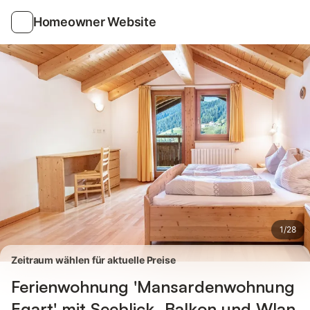
Bilder
Ausstattung
Bewertungen
Homeowner Website
1
/
28
Zeitraum wählen für aktuelle Preise
Ferienwohnung 'Mansardenwohnung
Egart' mit Seeblick, Balkon und Wlan