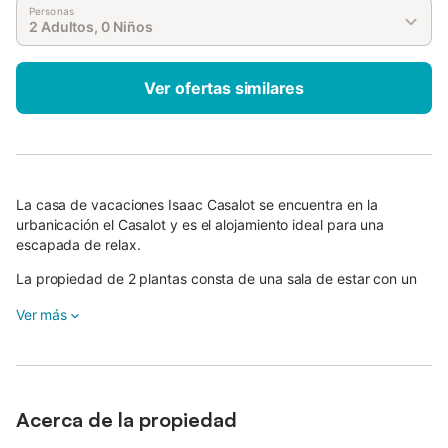
Personas
2 Adultos, 0 Niños
Ver ofertas similares
La casa de vacaciones Isaac Casalot se encuentra en la
urbanicación el Casalot y es el alojamiento ideal para una
escapada de relax.
La propiedad de 2 plantas consta de una sala de estar con un
sofá cama para 2 personas, una cocina totalmente equipada, 3
Ver más
dormitorios y 1 baño, así como un aseo adicional y por lo tanto
puede acomodar a 6 personas.
Los servicios adicionales incluyen Wi-Fi de alta velocidad (apto
para videollamadas), televisión, aire acondicionado y lavadora.
Acerca de la propiedad
Las sábanas y las toallas están disponible a un coste extra.