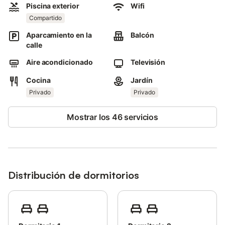
Piscina exterior
Wifi
También dispone de cuna y trona bajo disponibilidad y a un
coste extra.
Compartido
Este establecimiento dispone de zona exterior privada con
Aparcamiento en la
Balcón
jardín, balcón y barbacoa.
calle
Los huéspedes también tienen acceso a una piscina compartida
Aire acondicionado
Televisión
al aire libre.
Cocina
Jardín
La propiedad está ubicada en cerca de la playa.
Privado
Privado
Hay aparcamiento gratuito en la calle.
Mostrar los 46 servicios
Se admite un animal de compañía. No se permite fumar ni
celebrar eventos.
Ten en cuenta que durante tu estancia puede haber normativas
gubernamentales sobre el agua, que pueden afectar el uso de
la piscina, el riego del jardín o limitar el uso del agua del grifo.
Distribución de dormitorios