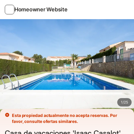
Fotos
Servicios
Valoraciones
Homeowner Website
1
/
25
Esta propiedad actualmente no acepta reservas. Por
favor, consulte ofertas similares.
Casa de vacaciones 'Isaac Casalot'