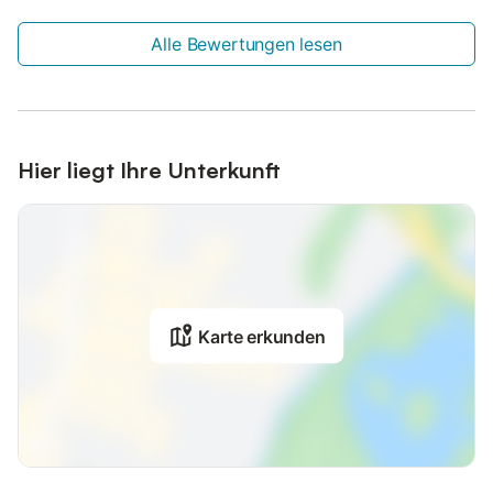
Es gibt Richtlinien, die den Gästen helfen, ihren Abfall richtig zu
trennen.
Alle Bewertungen lesen
Nach der Buchung füllen Sie bitte das Holidu-Kontaktformular
aus, das Ihnen per E-Mail zugeschickt wird, und geben Sie Ihre
Adresse an. Dies hilft dem Gastgeber, Ihren Aufenthalt
bestmöglich vorzubereiten. - Fahrrad vorhanden Kosten 20,00
€ pro Person
Hier liegt Ihre Unterkunft
Karte erkunden