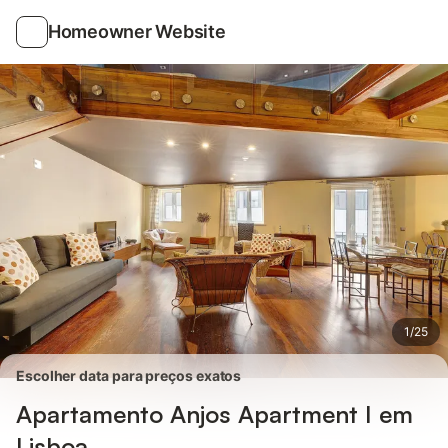
Fotos
Facilidades
Comentários
Homeowner Website
1
/
25
Escolher data para preços exatos
Apartamento Anjos Apartment I em
Lisboa