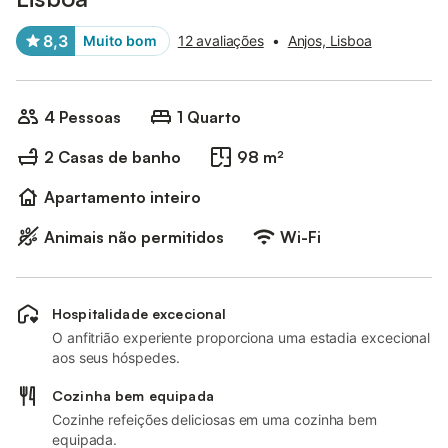
8,3
Muito bom
12 avaliações
•
Anjos, Lisboa
4 Pessoas
1 Quarto
2 Casas de banho
98 m²
Apartamento inteiro
Animais não permitidos
Wi-Fi
Hospitalidade excecional
O anfitrião experiente proporciona uma estadia excecional
aos seus hóspedes.
Cozinha bem equipada
Cozinhe refeições deliciosas em uma cozinha bem
equipada.