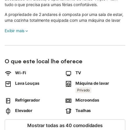
tudo o que precisa para umas férias confortáveis.
A propriedade de 2 andares é composta por uma sala de estar,
uma cozinha totalmente equipada com uma máquina de lavar
louça, 1 quarto e 2 casas de banho e pode, portanto, acomodar
Exibir mais
4 pessoas.
As comodidades adicionais incluem Wi-Fi (adequado para
chamadas de vídeo), uma televisão, uma ventoinha, bem como
uma máquina de lavar roupa.
O que este local lhe oferece
Também está disponível um berço para bebés.
As ligações de transportes públicos estão localizadas a curta
Wi-Fi
TV
distância a pé.
As famílias com crianças são bem-vindas.
Lava Louças
Máquina de lavar
Não são permitidos animais de estimação, fumar e celebrar
Privado
eventos.
O ar condicionado não está disponível.
Refrigerador
Microondas
A propriedade está localizada numa área residencial, por favor,
evite ruídos desnecessários após as 22:00h e seja atencioso
Elevador
Toalhas
com os vizinhos.
Por favor, trate o alojamento e as suas comodidades com
Mostrar todas as 40 comodidades
cuidado.