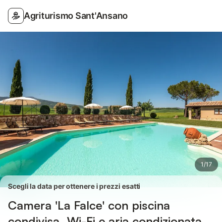
Foto
Servizi
Recensioni
Agriturismo Sant'Ansano
1
/
17
Scegli la data per ottenere i prezzi esatti
Camera 'La Falce' con piscina
condivisa, Wi-Fi e aria condizionata