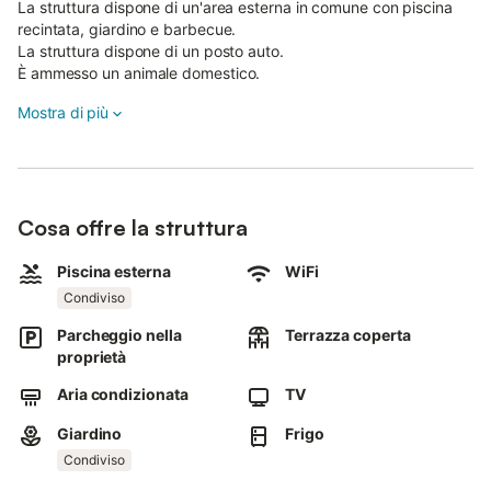
La struttura dispone di un'area esterna in comune con piscina
recintata, giardino e barbecue.
La struttura dispone di un posto auto.
È ammesso un animale domestico.
Non è consentito fumare e festeggiare eventi.
Mostra di più
Possibilità di utilizzare la lavanderia a pagamento.
Cambio biancheria settimanale su richiesta a pagamento.
Questa struttura dispone di linee guida per aiutare gli ospiti a
differenziare correttamente i rifiuti.
Maggiori informazioni sono fornite in loco.
Cosa offre la struttura
Piscina esterna
WiFi
Condiviso
Parcheggio nella
Terrazza coperta
proprietà
Aria condizionata
TV
Giardino
Frigo
Condiviso