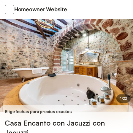
Fotos
Servicios
Valoraciones
Homeowner Website
1
/
22
Elige fechas para precios exactos
Casa Encanto con Jacuzzi con
Jacuzzi