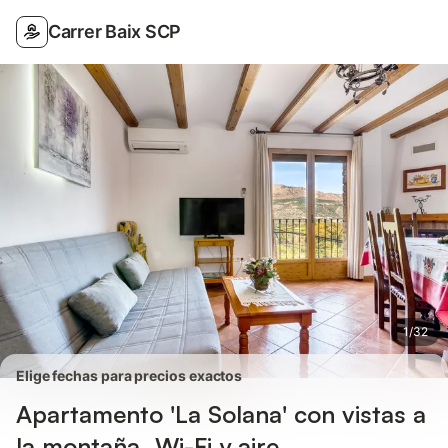
Fotos
Servicios
Valoraciones
Carrer Baix SCP
1
/
32
Elige fechas para precios exactos
Apartamento 'La Solana' con vistas a
la montaña, Wi-Fi y aire