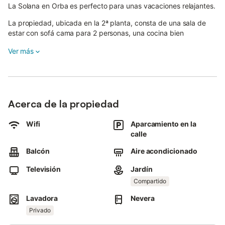
La Solana en Orba es perfecto para unas vacaciones relajantes.
La propiedad, ubicada en la 2ª planta, consta de una sala de
estar con sofá cama para 2 personas, una cocina bien
equipada, 2 dormitorios (uno con cama doble y otro con 2
Ver más
camas individuales) y 1 cuarto de baño, por lo que puede
acomodar a 6 personas.
Los servicios adicionales incluyen Wi-Fi de alta velocidad (apto
para videollamadas) con un espacio de trabajo dedicado para
hacer videollamadas, una televisión, aire acondicionado, una
Acerca de la propiedad
lavadora (compartida). Una cuna y 2 tronas también están
disponibles por un suplemento.
Wifi
Aparcamiento en la
calle
Este alquiler de vacaciones cuenta con un balcón privado para
relajarse por la noche.
Balcón
Aire acondicionado
Tenga en cuenta que hay 10 escalones para acceder a la
propiedad.
Televisión
Jardín
Este establecimiento ofrece acceso a una zona exterior
Compartido
compartida con jardín, terraza descubierta, barbacoa, parque
infantil y ducha exterior.
Lavadora
Nevera
Privado
Hay 3 balcones privados.
Las playas de Denia, Javea, Calpe están a sólo 20 minutos.