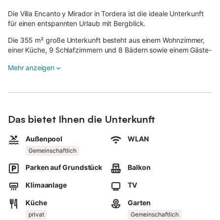
Die Villa Encanto y Mirador in Tordera ist die ideale Unterkunft
für einen entspannten Urlaub mit Bergblick.
Die 355 m² große Unterkunft besteht aus einem Wohnzimmer,
einer Küche, 9 Schlafzimmern und 8 Bädern sowie einem Gäste-
WC und bietet somit Platz für 21 Personen.
Mehr anzeigen
Zur Ausstattung gehören außerdem Highspeed-Wi-Fi (für
Videoanrufe geeignet), ein TV, eine Klimaanlage, ein Ventilator,
eine Waschmaschine, ein Trockner, Strand-/Poolhandtücher
sowie Kinderbücher und Spielsachen.
Das bietet Ihnen die Unterkunft
Außerdem steht eine Tischtennisplatte für Sie bereit.
Außenpool
WLAN
Ein Babybett und ein Hochstuhl sind ebenfalls vorhanden.
Gemeinschaftlich
Dieses Ferienhaus bietet eine Vielzahl von Außenbereichen,
darunter eine offene Terrasse, eine überdachte Terrasse, einen
Parken auf Grundstück
Balkon
Balkon und einen Grill.
Klimaanlage
TV
Genießen Sie während Ihres Aufenthaltes einen gemeinsamen
Außenbereich mit Pool, Garten, Spielplatz und Außendusche.
Küche
Garten
Öffentliche Verkehrsmittel sind zu Fuß zu erreichen.
Ein Parkplatz ist auf dem Grundstück vorhanden.
privat
Gemeinschaftlich