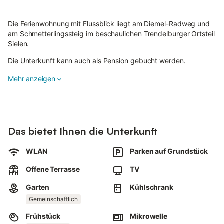
Die Ferienwohnung mit Flussblick liegt am Diemel-Radweg und
am Schmetterlingssteig im beschaulichen Trendelburger Ortsteil
Sielen.
Die Unterkunft kann auch als Pension gebucht werden.
Mehr anzeigen
Die 60 Quadratmeter große Ferienwohnung befindet sich im
zweiten Stock eines 250 Jahre alten, renovierten
Fachwerkbauernhauses in naturnaher, idyllischer Dorflage.
Die Ferienwohnung für 2 Übernachtungsgäste ist gemütlich und
heimelig.
Das bietet Ihnen die Unterkunft
Zeitgenössische Kunst verleiht der Einrichtung eine individuelle
WLAN
Parken auf Grundstück
Note.
Offene Terrasse
TV
Vom Wohnzimmer und Esszimmer aus haben Sie einen schönen
Blick auf die Diemel.
Garten
Kühlschrank
Angrenzend an die Wohn- und Essecke befindet sich die Küche,
Gemeinschaftlich
die mit Kühlschrank, Herd, Mikrowelle, Kaffeemaschine, Toaster
Frühstück
Mikrowelle
und Wasserkocher ausgestattet ist. Das kleine Bad verfügt über