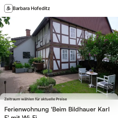
Bilder
Ausstattung
Bewertungen
Barbara Hofeditz
1
/
12
Zeitraum wählen für aktuelle Preise
Ferienwohnung 'Beim Bildhauer Karl
F' mit Wi-Fi