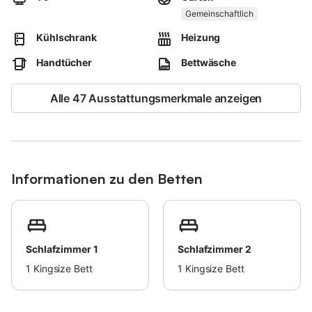
Ein Wäscheservice ist gegen eine Gebühr verfügbar.
Gemeinschaftlich
Die Unterkunft bietet hausgemachte/eigene Produkte an.
Die Unterkunft hat Richtlinien, die den Gästen bei der korrekten
Kühlschrank
Heizung
Mülltrennung helfen.
Handtücher
Bettwäsche
Weitere Informationen sind vor Ort erhältlich.
In dieser Unterkunft wurden wassersparende
Alle 47 Ausstattungsmerkmale anzeigen
Ausstattungsmerkmale verbaut.
Informationen zu den Betten
Schlafzimmer 1
Schlafzimmer 2
1
Kingsize Bett
1
Kingsize Bett