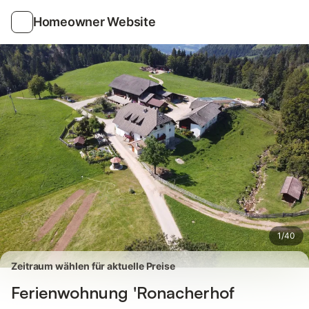
Bilder
Ausstattung
Bewertungen
Homeowner Website
1
/
40
Zeitraum wählen für aktuelle Preise
Ferienwohnung 'Ronacherhof