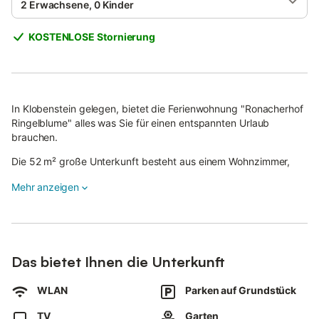
2 Erwachsene, 0 Kinder
KOSTENLOSE Stornierung
In Klobenstein gelegen, bietet die Ferienwohnung "Ronacherhof
Ringelblume" alles was Sie für einen entspannten Urlaub
brauchen.
Die 52 m² große Unterkunft besteht aus einem Wohnzimmer,
einer gut ausgestatteten Küche, 2 Schlafzimmern und 1
Mehr anzeigen
Badezimmer und bietet somit Platz für 4 Personen.
Zur Ausstattung gehören außerdem WLAN sowie
Satellitenfernsehen.
Ein Babybett ist ebenfalls vorhanden.
Das bietet Ihnen die Unterkunft
Dieses Ferienhaus bietet Zugang zu einem gemeinsamen
Außenbereich mit einem Garten und einem Spielplatz.
WLAN
Parken auf Grundstück
Ein Parkplatz ist auf dem Grundstück vorhanden.
Haustiere, rauchen und Veranstaltungen sind nicht erlaubt.
TV
Garten