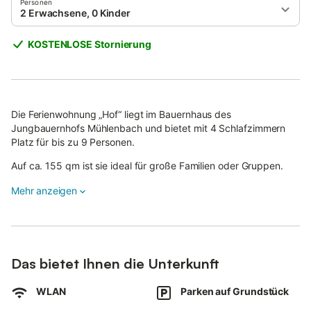
Personen
2 Erwachsene, 0 Kinder
KOSTENLOSE Stornierung
Die Ferienwohnung „Hof“ liegt im Bauernhaus des
Jungbauernhofs Mühlenbach und bietet mit 4 Schlafzimmern
Platz für bis zu 9 Personen.
Auf ca. 155 qm ist sie ideal für große Familien oder Gruppen.
Zwei Badezimmer sorgen für einen entspannten Start in den
Mehr anzeigen
Tag.
Die voll ausgestattete Wohnküche mit Esstisch und Balkon lädt
zum gemeinsamen Verweilen ein. Vom Freisitz genießen Sie
einen herrlichen Blick ins idyllische Schwarzwaldtal.
Das bietet Ihnen die Unterkunft
Babybett und Hochstuhl stellen wir auf Anfrage bereit.
WLAN
Parken auf Grundstück
Eine Waschmaschine steht außerhalb der Wohnung zur