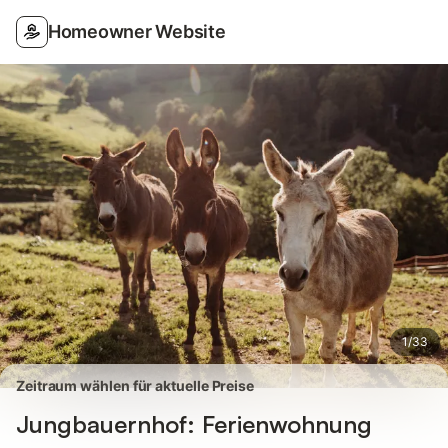
Bilder
Ausstattung
Bewertungen
Homeowner Website
1
/
33
Zeitraum wählen für aktuelle Preise
Jungbauernhof: Ferienwohnung