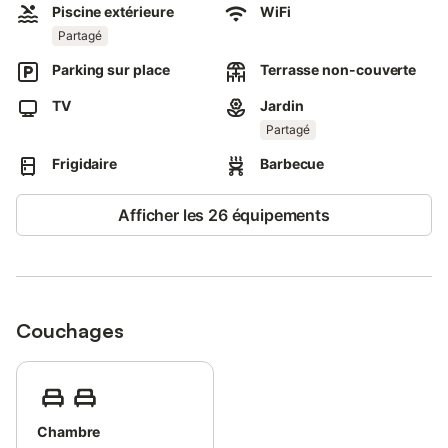
Piscine extérieure
WiFi
Cet appartement studio dispose de 2 terrasses pleines privées,
parfaites pour se détendre en plein air.
Partagé
Cette propriété offre l'accès à des installations extérieures
Parking sur place
Terrasse non-couverte
partagées, notamment une piscine, un jardin et un barbecue.
2 places de parking sont disponibles sur la propriété.
TV
Jardin
Un maximum de 2 animaux domestiques est autorisé.
Partagé
Il est interdit de fumer dans cette propriété.
Le linge de lit peut être fourni sur demande.
Frigidaire
Barbecue
Afficher les 26 équipements
Couchages
Chambre