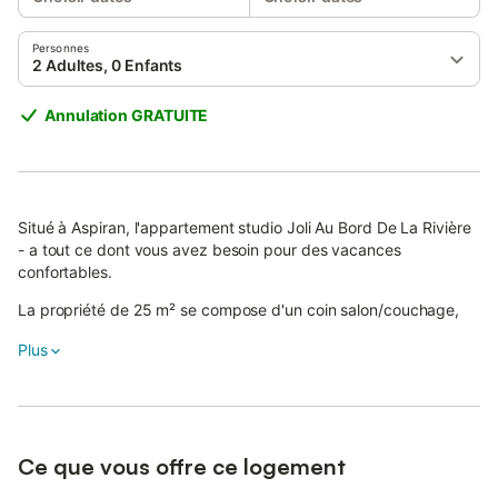
Personnes
2 Adultes, 0 Enfants
Annulation GRATUITE
Situé à Aspiran, l'appartement studio Joli Au Bord De La Rivière
- a tout ce dont vous avez besoin pour des vacances
confortables.
La propriété de 25 m² se compose d'un coin salon/couchage,
d'une cuisine et d'une salle de bains et peut donc accueillir 2
Plus
personnes.
Les équipements supplémentaires comprennent le Wi-Fi ainsi
qu'une télévision.
Cet hébergement ne propose pas : la climatisation et des
Ce que vous offre ce logement
serviettes de bain.