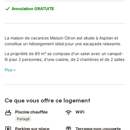
Annulation GRATUITE
La maison de vacances Maison Citron est située à Aspiran et
constitue un hébergement idéal pour une escapade relaxante.
La propriété de 80 m² se compose d'un salon avec un canapé-
lit pour 2 personnes, d'une cuisine, de 2 chambres et de 2 salles
de bain et peut donc accueillir six personnes.
Plus
Les équipements supplémentaires comprennent le Wi-Fi, une
télévision ainsi qu'une machine à laver.
Une chaise haute est également disponible.
Ce que vous offre ce logement
Cet hébergement ne propose pas : la climatisation.
Cette location de vacances dispose d'un jardin privé pour des
Piscine chauffée
WiFi
matins paisibles.
Partagé
Cette propriété offre l'accès à un espace extérieur partagé
avec une piscine et des installations de barbecue.
Parking sur place
Terrasse non-couverte