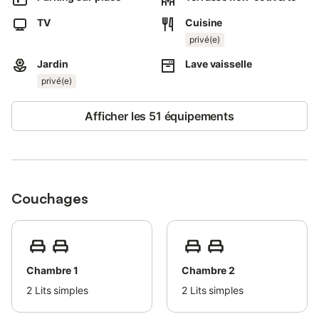
Une place de parking est disponible sur la propriété.
TV
Cuisine
Un maximum de 2 animaux domestiques est autorisé.
Il est interdit de fumer dans cette propriété.
privé(e)
Le linge de lit peut être fourni sur demande et moyennant un
Jardin
Lave vaisselle
supplément.
privé(e)
Afficher les 51 équipements
Couchages
Chambre 1
Chambre 2
2
Lits simples
2
Lits simples