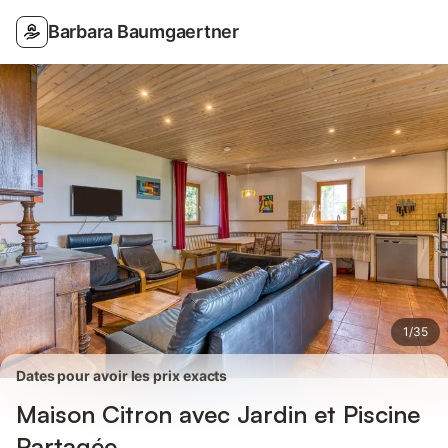
Photos
Équipements
Avis des voyageurs
Barbara Baumgaertner
1
/
35
Dates pour avoir les prix exacts
Maison Citron avec Jardin et Piscine
Partagée