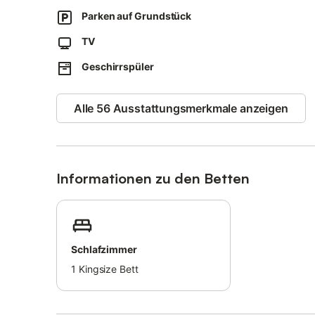
als Ausflugsziele an.
Parken auf Grundstück
Auf dem Grundstück sind 2 Parkplätze vorhanden.
TV
Haustiere sind nicht erlaubt.
Geschirrspüler
Bei der Ankunft erhalten die Gäste die Südtirol-Pass M
Die Unterkunft verfügt über einen stufenlosen Innenberei
Alle 56 Ausstattungsmerkmale anzeigen
Für die Isolierung wurden nachhaltige Materialien verwen
Es gelten Richtlinien zur korrekten Mülltrennung, weitere 
Informationen zu den Betten
Schlafzimmer
1
Kingsize Bett