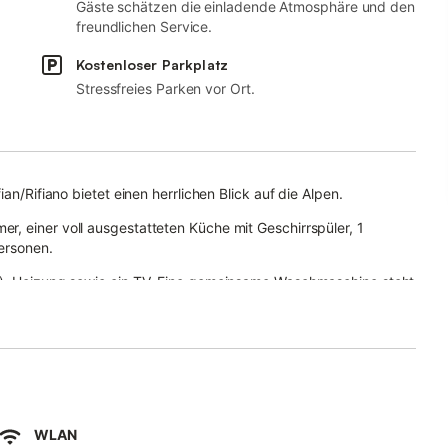
Gäste schätzen die einladende Atmosphäre und den
freundlichen Service.
Kostenloser Parkplatz
Stressfreies Parken vor Ort.
an/Rifiano bietet einen herrlichen Blick auf die Alpen.
, einer voll ausgestatteten Küche mit Geschirrspüler, 1
ersonen.
t), Heizung sowie ein TV. Eine gemeinsame Waschmaschine steht
Uhr kostenlos zur Verfügung.
t Garten, offener Terrasse und Grill.
um entfernt, wo ein Supermarkt zu finden ist. Radtouren durch
Leonardo in Passiria sowie das Skigebiet Meran 2000 bieten sich
WLAN