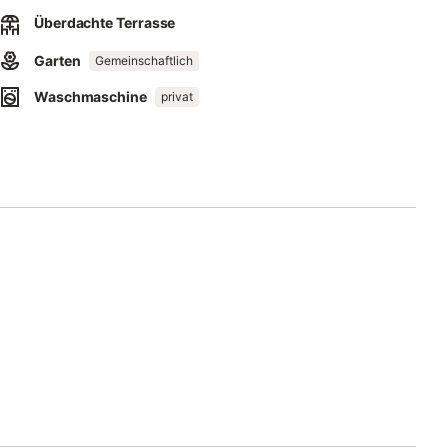
Überdachte Terrasse
Garten
Gemeinschaftlich
Waschmaschine
privat
OBILCARD.
ch und ist licht- sowie wassersparend ausgestattet.
det.
Informationen erhalten Sie vor Ort. Rauchen ist nicht erlaubt.