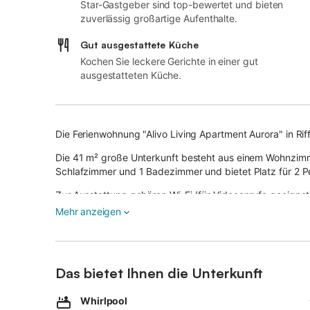
Star-Gastgeber sind top-bewertet und bieten
zuverlässig großartige Aufenthalte.
Gut ausgestattete Küche
Kochen Sie leckere Gerichte in einer gut
ausgestatteten Küche.
Die Ferienwohnung "Alivo Living Apartment Aurora" in Riffi
Die 41 m² große Unterkunft besteht aus einem Wohnzimmer
Schlafzimmer und 1 Badezimmer und bietet Platz für 2 P
Zur Ausstattung gehören Wi-Fi (für Videoanrufe geeigne
gegen eine Gebühr zur Verfügung.
Mehr anzeigen
Im Gemeinschaftsgarten steht ein Whirlpool rund um die 
Die Unterkunft bietet einen gemeinsamen Außenbereich mi
Das bietet Ihnen die Unterkunft
Sie befindet sich nur eine kurze Autofahrt vom Dorfzentr
das Passeiertal, Pfelders, St. Leonhard in Passeier/San 
Whirlpool