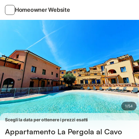
Foto
Servizi
Recensioni
Homeowner Website
1
/
54
Scegli la data per ottenere i prezzi esatti
Appartamento La Pergola al Cavo