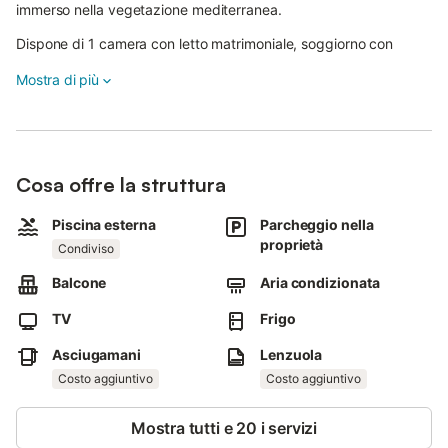
immerso nella vegetazione mediterranea.
Dispone di 1 camera con letto matrimoniale, soggiorno con
divano letto doppio e soppalco con 2 letti singoli.
Mostra di più
L’alloggio offre cucina privata, aria condizionata autonoma, TV e
1 bagno con doccia, più un secondo bagno al piano superiore.
Non dispone di Wi-Fi.
Cosa offre la struttura
Potrete rilassarvi sul balcone privato e usufruire della terrazza
coperta in comune con vista sulle verdi colline circostanti.
Piscina esterna
Parcheggio nella
proprietà
La struttura dispone di una piscina all’aperto in comune,
Condiviso
realizzata come uno stagno naturale, e di una piscina più
Balcone
Aria condizionata
piccola per bambini.
TV
Frigo
La piscina è aperta da giugno a metà settembre.
Asciugamani
Lenzuola
Avrete a disposizione 1 posto auto in comune in loco.
Costo aggiuntivo
Costo aggiuntivo
Sono ammessi fino a 2 animali domestici.
Mostra tutti e 20 i servizi
Eventi non consentiti.