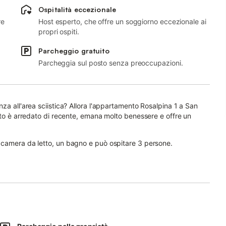
Ospitalità eccezionale
re
Host esperto, che offre un soggiorno eccezionale ai
propri ospiti.
Parcheggio gratuito
Parcheggia sul posto senza preoccupazioni.
za all'area sciistica? Allora l'appartamento Rosalpina 1 a San
nto è arredato di recente, emana molto benessere e offre un
 camera da letto, un bagno e può ospitare 3 persone.
V satellitare.
ulla su richiesta.
bicchiere di vino sul balcone e godere della magnifica vista sulle
n asilo sciistico, oltre a un'accogliente caffetteria.
-Braies (Patrimonio dell'Umanità UNESCO), nel centro del