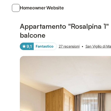
Homeowner Website
Foto
Servizi
Recensioni
Appartamento "Rosalpina 1" n
balcone
9,1
Fantastico
27 recensioni
•
San Vigilio di 