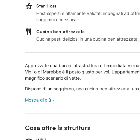
Star Host
Host esperti e altamente valutati impegnati ad offri
soggiorni eccezionali.
Cucina ben attrezzata
Cucina pasti deliziosi in una cucina ben attrezzata.
Apprezzate una buona infrastruttura e l'immediata vicinan
Vigilio di Marebbe è il posto giusto per voi. L'appartame
magnifico scenario di vette.
Dispone di un soggiorno, una cucina ben attrezzata, una
Tra i servizi aggiuntivi figurano la connessione Wi-Fi e la T
Mostra di più
L'alloggio è adatto ai bambini e può essere dotato di una c
Nell'area esterna è possibile concludere le serate con un 
montagne.
Cosa offre la struttura
Al primo piano dell'alloggio si trovano una scuola di sci e u
L'appartamento si trova nel Parco Naturale Fanes-Sennes