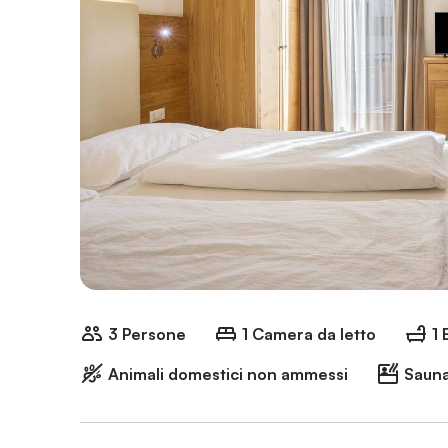
3 Persone
1 Camera da letto
1
Animali domestici non ammessi
Saun