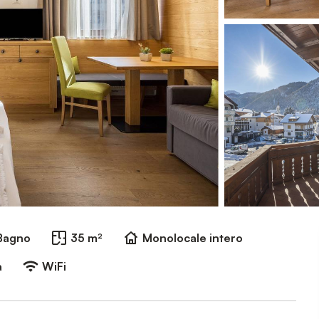
 Bagno
35 m²
Monolocale intero
a
WiFi