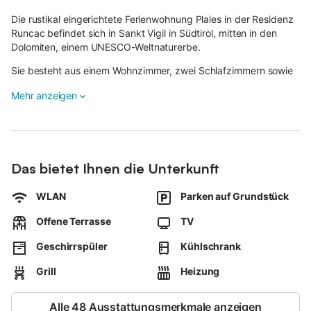
Die rustikal eingerichtete Ferienwohnung Plaies in der Residenz
Runcac befindet sich in Sankt Vigil in Südtirol, mitten in den
Dolomiten, einem UNESCO-Weltnaturerbe.
Sie besteht aus einem Wohnzimmer, zwei Schlafzimmern sowie
einem Badezimmer und bietet Platz für bis zu fünf Personen.
Mehr anzeigen
Zur Ausstattung gehören WLAN, ein Skidepot,
Fahrradabstellmöglichkeiten sowie eine E-Bike-Ladestation.
Die Ferienwohnung verfügt über einen Balkon, auf dem Gäste
bei einem erfrischenden Getränk entspannen und die herrliche
Das bietet Ihnen die Unterkunft
Aussicht genießen können.
WLAN
Parken auf Grundstück
Im Garten stehen Sitzmöbel und Liegestühle zur Verfügung,
außerdem gibt es einen Spielplatz für Kinder.
Offene Terrasse
TV
Die Sauna im nahegelegenen Hotel kann bis zu drei Mal pro
Geschirrspüler
Kühlschrank
Woche gegen eine zusätzliche Gebühr genutzt werden.
Grill
Heizung
Dank der idealen Lage der Ferienwohnung sind alle wichtigen
Einrichtungen nur einen kurzen Spaziergang entfernt.
Alle 48 Ausstattungsmerkmale anzeigen