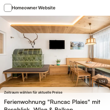
Bilder
Ausstattung
Bewertungen
Homeowner Website
1
/
34
Zeitraum wählen für aktuelle Preise
Ferienwohnung "Runcac Plaies" mit
Bergblick, Wlan & Balkon