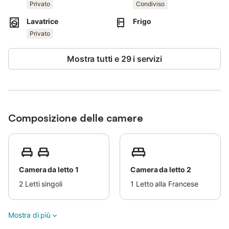
1,5 km o 4 minuti d'auto.
Privato
Condiviso
Lavatrice
Frigo
La biancheria da letto e gli asciugamani sono disponibili con un
Privato
supplemento (per soggiorno).
La struttura dispone di un parcheggio.
Gli animali domestici sono ammessi su richiesta e con un
Mostra tutti e 29 i servizi
supplemento.
Composizione delle camere
Camera da letto 1
Camera da letto 2
2
Letti singoli
1
Letto alla Francese
Mostra di più