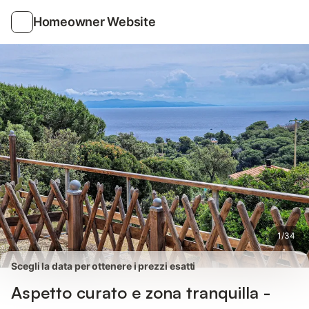
Foto
Servizi
Recensioni
Homeowner Website
1
/
34
Scegli la data per ottenere i prezzi esatti
Aspetto curato e zona tranquilla -