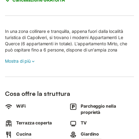
In una zona collinare e tranquilla, appena fuori dalla località
turistica di Capoliveri, si trovano i moderni Appartamenti Le
Querce (6 appartamenti in totale). L'appartamento Mirto, che
può ospitare fino a 6 persone, dispone di un'ampia zona
soggiorno-pranzo con divano letto e angolo cottura adiacente
Mostra di più
attrezzato in modo funzionale, 2 camere da letto e un bagno.
Anche la connessione Wi-Fi e la TV via cavo fanno parte della
dotazione.
Il punto forte è la terrazza arredata e parzialmente coperta e il
Cosa offre la struttura
giardino condominiale, che offrono una vista mozzafiato sui
dintorni e sul mare.
WiFi
Parcheggio nella
proprietà
Nelle immediate vicinanze si trova un ristorante, mentre a
Capoliveri, a 1,5 km di distanza, si trovano altre strutture per lo
Terrazza coperta
TV
shopping.
Cucina
Giardino
La spiaggia più vicina, la Spiaggia di Naregno, dista anch'essa