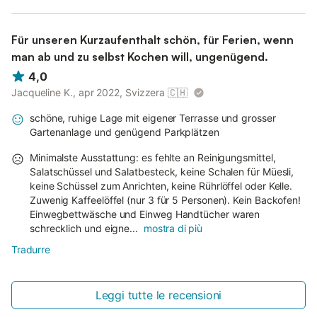
Für unseren Kurzaufenthalt schön, für Ferien, wenn
man ab und zu selbst Kochen will, ungenügend.
4,0
Jacqueline K., apr 2022, Svizzera
🇨🇭
schöne, ruhige Lage mit eigener Terrasse und grosser
Gartenanlage und genügend Parkplätzen
Minimalste Ausstattung: es fehlte an Reinigungsmittel,
Salatschüssel und Salatbesteck, keine Schalen für Müesli,
keine Schüssel zum Anrichten, keine Rührlöffel oder Kelle.
Zuwenig Kaffeelöffel (nur 3 für 5 Personen). Kein Backofen!
Einwegbettwäsche und Einweg Handtücher waren
schrecklich und eigne...
mostra di più
Tradurre
Leggi tutte le recensioni